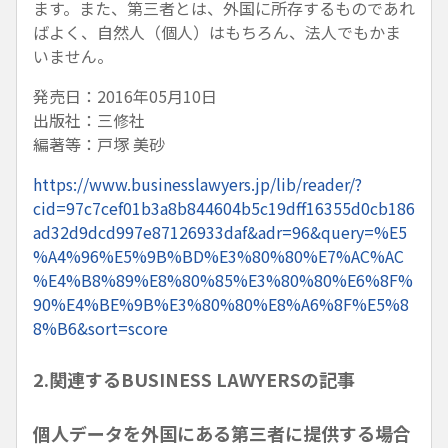
ます。また、第三者とは、外国に所存するものであれ
ばよく、自然人（個人）はもちろん、法人でもかま
いません。
発売日：2016年05月10日
出版社：三修社
編著等：戸塚 美砂
https://www.businesslawyers.jp/lib/reader/?
cid=97c7cef01b3a8b844604b5c19dff16355d0cb186
ad32d9dcd997e87126933daf&adr=96&query=%E5
%A4%96%E5%9B%BD%E3%80%80%E7%AC%AC
%E4%B8%89%E8%80%85%E3%80%80%E6%8F%
90%E4%BE%9B%E3%80%80%E8%A6%8F%E5%8
8%B6&sort=score
2.関連するBUSINESS LAWYERSの記事
個人データを外国にある第三者に提供する場合