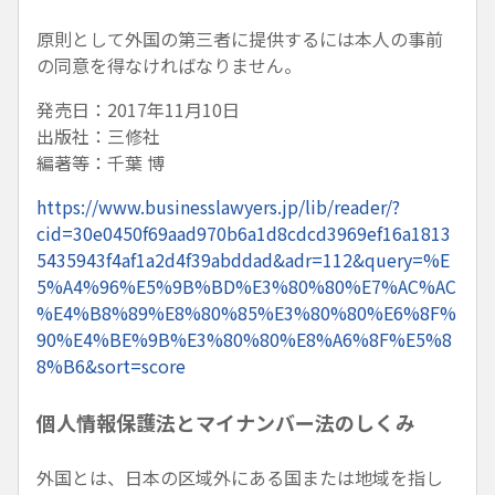
原則として外国の第三者に提供するには本人の事前
の同意を得なければなりません。
発売日：2017年11月10日
出版社：三修社
編著等：千葉 博
https://www.businesslawyers.jp/lib/reader/?
cid=30e0450f69aad970b6a1d8cdcd3969ef16a1813
5435943f4af1a2d4f39abddad&adr=112&query=%E
5%A4%96%E5%9B%BD%E3%80%80%E7%AC%AC
%E4%B8%89%E8%80%85%E3%80%80%E6%8F%
90%E4%BE%9B%E3%80%80%E8%A6%8F%E5%8
8%B6&sort=score
個人情報保護法とマイナンバー法のしくみ
外国とは、日本の区域外にある国または地域を指し