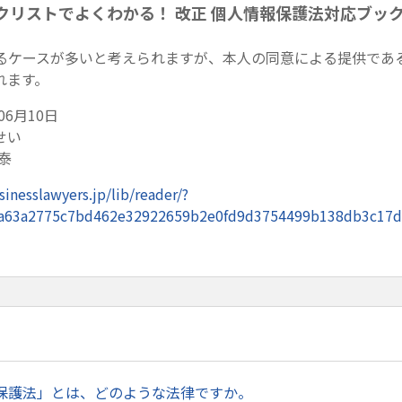
クリストでよくわかる！ 改正 個人情報保護法対応ブッ
るケースが多いと考えられますが、本人の同意による提供であ
れます。
06月10日
せい
泰
inesslawyers.jp/lib/reader/?
a63a2775c7bd462e32922659b2e0fd9d3754499b138db3c17
保護法」とは、どのような法律ですか。