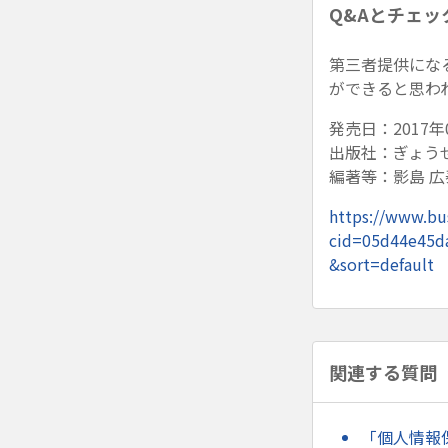
Q&Aとチェッ
第三者提供にな
ができると思わ
発売日：2017年
出版社：ぎょう
編著等：影島 広
https://www.bus
cid=05d44e45d
&sort=default
関連する質問
「個人情報