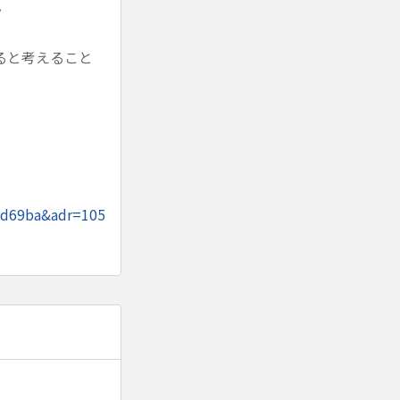
ク
ると考えること
dd69ba&adr=105