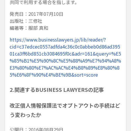
共同で利用する場合を指します。
発売日：2017年07月10日
出版社：三修社
編著等：服部 真和
https://www.businesslawyers.jp/lib/reader/?
cid=c37edcec0557adfda4c36c0c0abbeb0d86ad395
01ca3ff6bd851cb3084695f0c&adr=161&query=%E5
%85%B1%E5%90%8C%E5%88%A9%E7%94%A8%
E3%80%80%E7%AC%AC%E4%B8%89%E8%80%8
5%E6%8F%90%E4%BE%9B&sort=score
2.関連するBUSINESS LAWYERSの記事
改正個人情報保護法でオプトアウトの手続はど
う変わったか
公開日：2016年08月29日