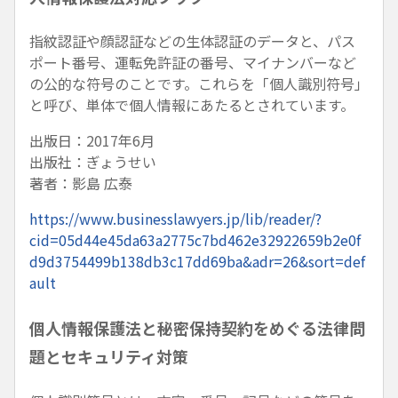
指紋認証や顔認証などの生体認証のデータと、パス
ポート番号、運転免許証の番号、マイナンバーなど
の公的な符号のことです。これらを「個人識別符号」
と呼び、単体で個人情報にあたるとされています。
出版日：2017年6月
出版社：ぎょうせい
著者：影島 広泰
https://www.businesslawyers.jp/lib/reader/?
cid=05d44e45da63a2775c7bd462e32922659b2e0f
d9d3754499b138db3c17dd69ba&adr=26&sort=def
ault
個人情報保護法と秘密保持契約をめぐる法律問
題とセキュリティ対策