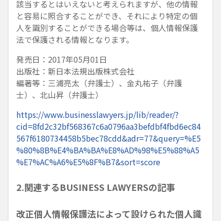
該当するとはいえないと考えられますが、他の情報
と容易に照合することができ、それにより特定の個
人を識別することができる場合等は、個人情報保護
法で保護される情報となります。
発売日：2017年05月01日
出版社：新日本法規出版株式会社
編著等：三浦亮太（弁護士）、金丸祐子（弁護
士）、北山昇（弁護士）
https://www.businesslawyers.jp/lib/reader/?
cid=8fd2c32bf568367c6a0796aa3befdbf4fbd6ec84
567f6180734458b5bec78cdd&adr=77&query=%E5
%80%8B%E4%BA%BA%E8%AD%98%E5%88%A5
%E7%AC%A6%E5%8F%B7&sort=score
2.関連するBUSINESS LAWYERSの記事
改正個人情報保護法によって設けられた個人識