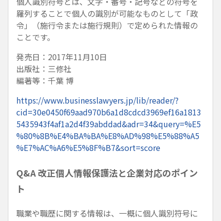
個人識別符号とは、文字・番号・記号などの符号を
羅列することで個人の識別が可能なものとして「政
令」（施行令または施行規則）で定められた情報の
ことです。
発売日：2017年11月10日
出版社：三修社
編著等：千葉 博
https://www.businesslawyers.jp/lib/reader/?
cid=30e0450f69aad970b6a1d8cdcd3969ef16a1813
5435943f4af1a2d4f39abddad&adr=34&query=%E5
%80%8B%E4%BA%BA%E8%AD%98%E5%88%A5
%E7%AC%A6%E5%8F%B7&sort=score
Q&A 改正個人情報保護法と企業対応のポイン
ト
職業や職歴に関する情報は、一概に個人識別符号に